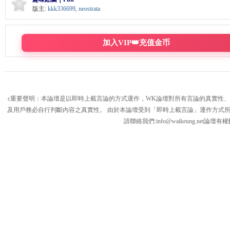
版主:
kkk336699
,
neostrata
K
加入VIP👑充值金币
c重要聲明：本論壇是以即時上載言論的方式運作，WK論壇對所有言論的真實性
及用戶務必自行判斷內容之真實性。 由於本論壇受到「即時上載言論」運作方式
請聯絡我們:
info@waikeung.net
論壇有權
綜
合