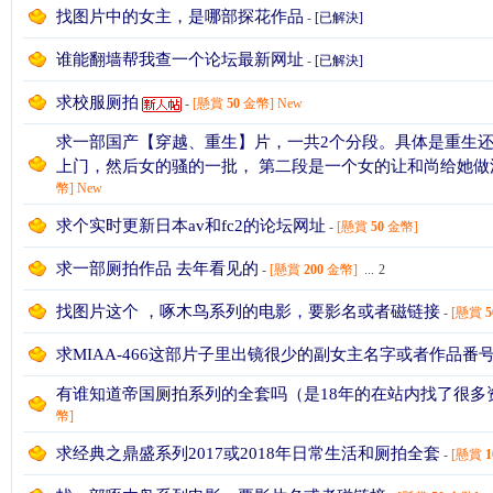
找图片中的女主，是哪部探花作品
-
[已解決]
谁能翻墙帮我查一个论坛最新网址
-
[已解決]
求校服厕拍
-
[懸賞
50
金幣]
New
求一部国产【穿越、重生】片，一共2个分段。具体是重生还
上门，然后女的骚的一批， 第二段是一个女的让和尚给她做法
幣]
New
論
求个实时更新日本av和fc2的论坛网址
-
[懸賞
50
金幣]
求一部厕拍作品 去年看见的
-
[懸賞
200
金幣]
...
2
找图片这个 ，啄木鸟系列的电影，要影名或者磁链接
-
[懸賞
5
求MIAA-466这部片子里出镜很少的副女主名字或者作品番
有谁知道帝国厕拍系列的全套吗（是18年的在站内找了很多
幣]
壇,
求经典之鼎盛系列2017或2018年日常生活和厕拍全套
-
[懸賞
1