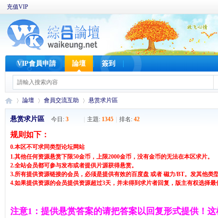
充值VIP
VIP會員申請
論壇
簽到
論壇
會員交流互助
悬赏求片區
悬赏求片區
今日:
3
|
主題:
1345
|
排名:
42
规则如下：
W
»
›
›
0.本区不可求同类型论坛网站
1.其他任何资源悬赏下限50金币，上限2000金币，没有金币的无法在本区求片。
2.全站会员都可参与发布或者提供片源获得悬赏。
3.所有提供资源链接的会员，必须是提供有效的百度盘 或者 磁力/BT。发其他类
4.如果提供资源的会员提供资源超过3天，并未得到求片者回复，版主有权选择
注意1：提供悬赏答案的请把答案以回复形式提供！这