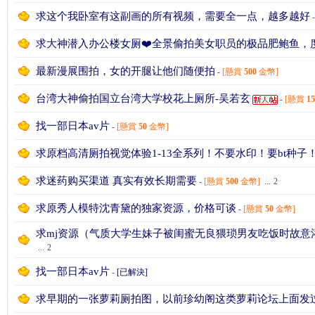
求这个我卧室有这副画的所有视频，需要全一点，越多越好
求大神潜入办公楼女厕❤️全景偷拍美女职员的极品肥鲍鱼，度
综
最新漫展围拍，女的开腿让他们随便拍
-
[懸賞
500
金幣]
台湾大神偷拍国立台湾大学校花上厕所-吴若玄
-
[懸賞
15
找一部日本av片
-
[懸賞
50
金幣]
求原档高清厕拍视觉体验1-13全系列！不要水印！要bt种子
求迷药购买渠道 真实有效长期需要
-
[懸賞
500
金幣]
...
2
求原秀人模特沈青黛的独家资源，价格可谈
-
[懸賞
50
金幣]
合
求mj资源（气质大学生妹子被闺蜜无良猥琐男友吃饭时故意
...
2
找一部日本av片
-
[已解決]
求早期的一张萝莉厕拍图，以前珍幼阁这类萝莉论坛上面发