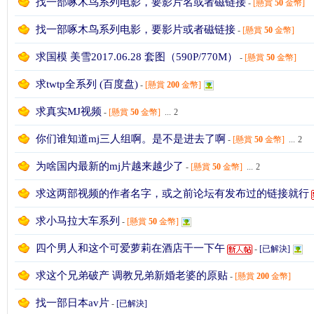
找一部啄木鸟系列电影，要影片名或者磁链接
-
[懸賞
50
金幣]
找一部啄木鸟系列电影，要影片或者磁链接
-
[懸賞
50
金幣]
求国模 美雪2017.06.28 套图（590P/770M）
-
[懸賞
50
金幣]
求twtp全系列 (百度盘)
-
[懸賞
200
金幣]
W
求真实MJ视频
-
[懸賞
50
金幣]
...
2
你们谁知道mj三人组啊。是不是进去了啊
-
[懸賞
50
金幣]
...
2
为啥国内最新的mj片越来越少了
-
[懸賞
50
金幣]
...
2
求这两部视频的作者名字，或之前论坛有发布过的链接就行
求小马拉大车系列
-
[懸賞
50
金幣]
K
四个男人和这个可爱萝莉在酒店干一下午
-
[已解決]
求这个兄弟破产 调教兄弟新婚老婆的原贴
-
[懸賞
200
金幣]
找一部日本av片
-
[已解決]