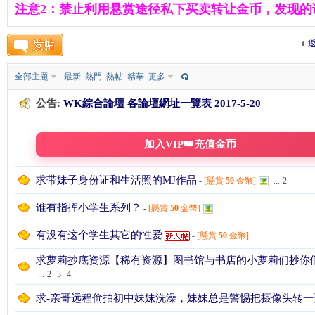
注意2：禁止利用悬赏途径私下买卖转让金币，发现的
K
返
全部主題
最新
熱門
熱帖
精華
更多
公告:
WK綜合論壇 各論壇網址一覽表 2017-5-20
加入VIP👑充值金币
綜
求带妹子身份证和生活照的MJ作品
-
[懸賞
50
金幣]
...
2
谁有指挥小学生系列？
-
[懸賞
50
金幣]
有没有这个学生其它的性爱
-
[懸賞
50
金幣]
求萝莉抄底资源【稀有资源】图书馆与书店的小萝莉们抄你
...
2
3
4
求-亲哥远程偷拍初中妹妹洗澡，妹妹总是警惕把摄像头转一
合