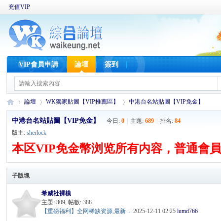
充值VIP
VIP會員申請
論壇
簽到
論壇
WK獨家貼圖【VIP推薦區】
中港台名站貼圖【VIP免金】
中港台名站貼圖【VIP免金】
今日:
0
|
主題:
689
|
排名:
84
版主:
sherlock
W
»
›
›
本区VIP免金幣浏览所有内容，普通會
子版塊
希威社裸模
主題: 309
,
帖數: 388
【重磅福利】全网稀缺资源,最新 ...
2025-12-11 02:25
lumd766