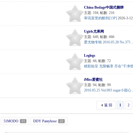
China Bodage中国式捆绑
主題: 194
,
帖數: 216
审讯室里的酷刑[13P]
2026-3-1
Ugirls尤果网
主題: 649
,
帖數: 666
爱尤物专辑 2016.05.28 No.375 ..
Leglegs
主題: 66
,
帖數: 72
精彩纷呈 无限畅享 尽在“干净世 .
iMiss爱蜜社
主題: 94
,
帖數: 99
2016.05.25 Vol.093 sugar小甜心 .
返 回
1
2
51MODO
11
DDY Pantyhose
22