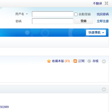
不翻译
用戶名
自動登錄
找回密碼
登錄
密碼
立即注册
快捷導航
收藏本版
(
15
)
|
訂閱
|
存檔
302889