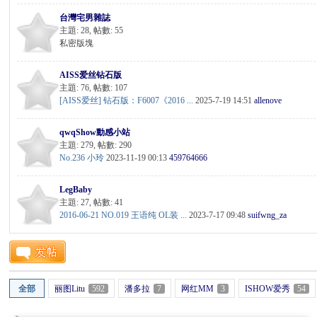
台灣宅男雜誌
主題: 28
,
帖數: 55
K
私密版塊
AISS爱丝钻石版
主題: 76
,
帖數: 107
[AISS爱丝] 钻石版：F6007《2016 ...
2025-7-19 14:51
allenove
qwqShow動感小站
主題: 279
,
帖數: 290
No.236 小玲
2023-11-19 00:13
459764666
綜
LegBaby
主題: 27
,
帖數: 41
2016-06-21 NO.019 王语纯 OL装 ...
2023-7-17 09:48
suifwng_za
全部
丽图Litu
592
潘多拉
7
网红MM
3
ISHOW爱秀
54
合