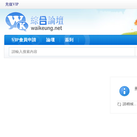
充值VIP
VIP會員申請
論壇
簽到
請稍候...