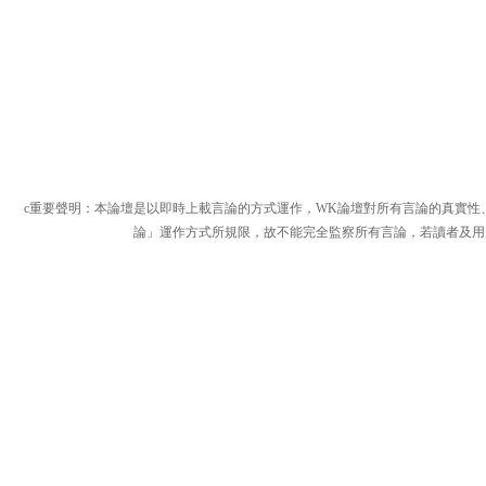
c重要聲明：本論壇是以即時上載言論的方式運作，WK論壇對所有言論的真實性
論」運作方式所規限，故不能完全監察所有言論，若讀者及用