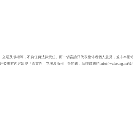
、立場及版權等，不負任何法律責任。而一切言論只代表發佈者個人意見，並非本網
戶發現有內容出現「真實性、立場及版權」等問題，請聯絡我們:
info@waikeung.net
論