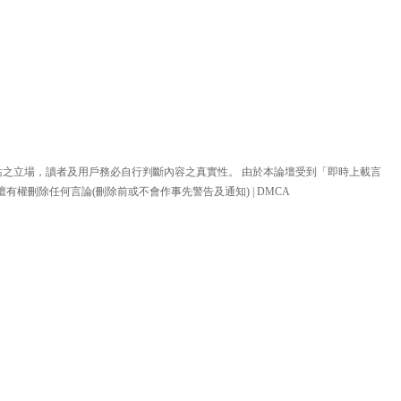
站之立場，讀者及用戶務必自行判斷內容之真實性。 由於本論壇受到「即時上載言
壇有權刪除任何言論(刪除前或不會作事先警告及通知) |
DMCA