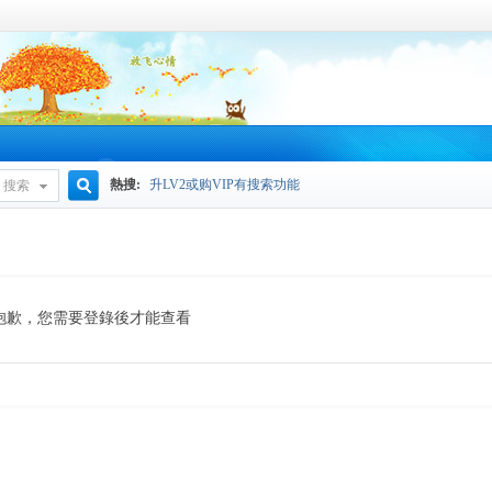
熱搜:
升LV2或购VIP有搜索功能
搜索
搜
索
抱歉，您需要登錄後才能查看