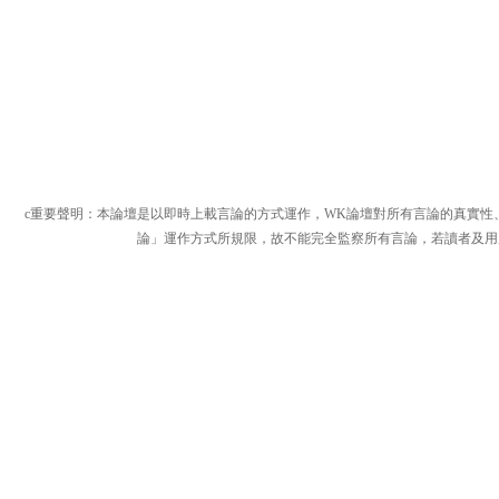
c重要聲明：本論壇是以即時上載言論的方式運作，WK論壇對所有言論的真實性
論」運作方式所規限，故不能完全監察所有言論，若讀者及用