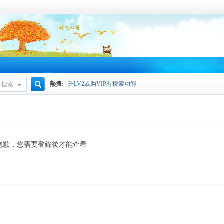
熱搜:
升LV2或购VIP有搜索功能
搜索
搜
索
抱歉，您需要登錄後才能查看