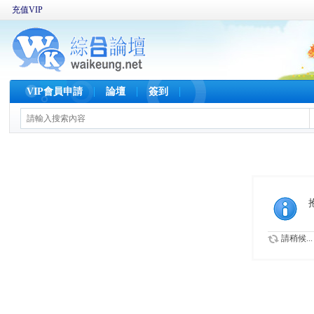
充值VIP
VIP會員申請
論壇
簽到
請稍候...