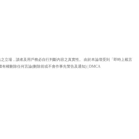
站之立場，讀者及用戶務必自行判斷內容之真實性。 由於本論壇受到「即時上載言
壇有權刪除任何言論(刪除前或不會作事先警告及通知) |
DMCA