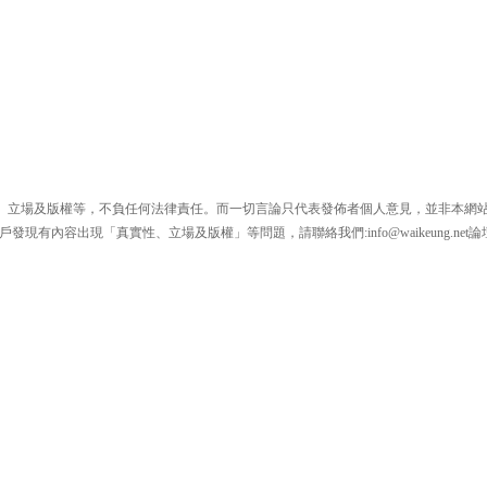
、立場及版權等，不負任何法律責任。而一切言論只代表發佈者個人意見，並非本網
戶發現有內容出現「真實性、立場及版權」等問題，請聯絡我們:
info@waikeung.net
論