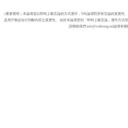
c重要聲明：本論壇是以即時上載言論的方式運作，WK論壇對所有言論的真實性
及用戶務必自行判斷內容之真實性。 由於本論壇受到「即時上載言論」運作方式
請聯絡我們:
info@waikeung.net
論壇有權
論
壇,