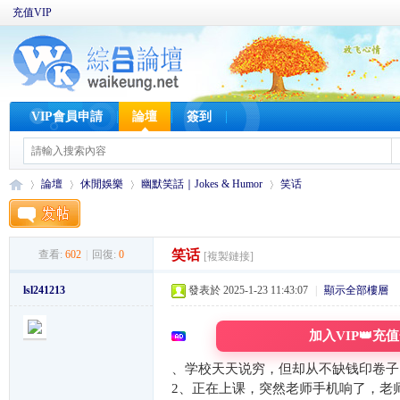
充值VIP
VIP會員申請
論壇
簽到
論壇
休閒娛樂
幽默笑話｜Jokes & Humor
笑话
笑话
查看:
602
|
回復:
0
[複製鏈接]
W
»
›
›
›
lsl241213
發表於 2025-1-23 11:43:07
|
顯示全部樓層
加入VIP👑充
、学校天天说穷，但却从不缺钱印卷子
2、正在上课，突然老师手机响了，老