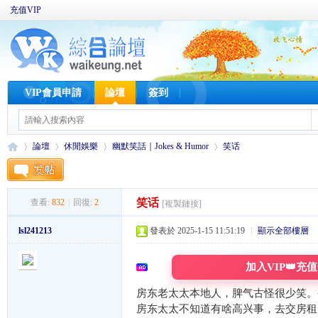
充值VIP
VIP會員申請
論壇
簽到
論壇
休閒娛樂
幽默笑話｜Jokes & Humor
笑话
笑话
查看:
832
|
回復:
2
[複製鏈接]
W
»
›
›
›
lsl241213
發表於 2025-1-15 11:51:19
|
顯示全部樓層
加入VIP👑充
房东老太太本地人，脾气古怪很少笑。
房东太太不知道有啥高兴事，去交房租