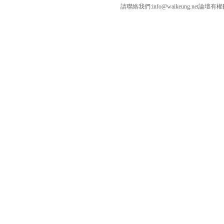
請聯絡我們:
info@waikeung.net
論壇有權
W
K