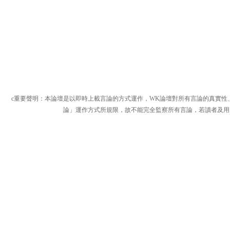
c重要聲明：本論壇是以即時上載言論的方式運作，WK論壇對所有言論的真實性
論」運作方式所規限，故不能完全監察所有言論，若讀者及用