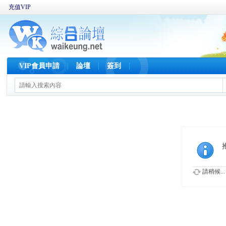
充值VIP
VIP會員申請
論壇
簽到
請稍候...