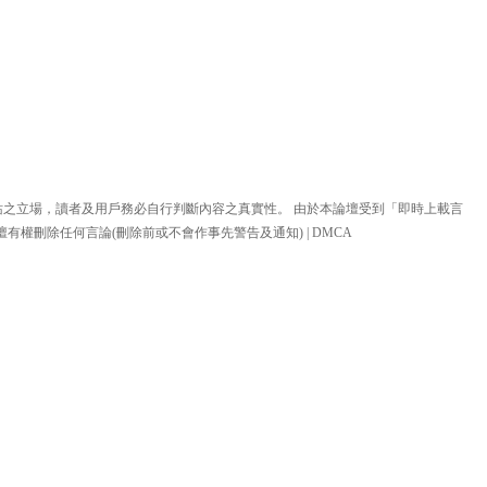
站之立場，讀者及用戶務必自行判斷內容之真實性。 由於本論壇受到「即時上載言
壇有權刪除任何言論(刪除前或不會作事先警告及通知) |
DMCA