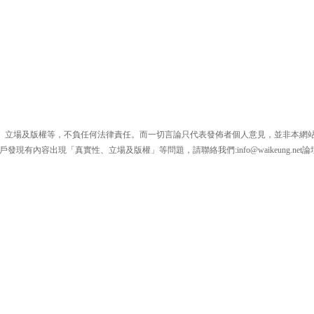
、立場及版權等，不負任何法律責任。而一切言論只代表發佈者個人意見，並非本網
戶發現有內容出現「真實性、立場及版權」等問題，請聯絡我們:
info@waikeung.net
論