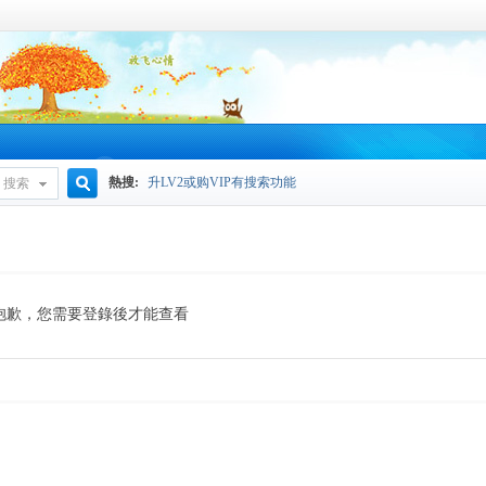
熱搜:
升LV2或购VIP有搜索功能
搜索
搜
索
抱歉，您需要登錄後才能查看