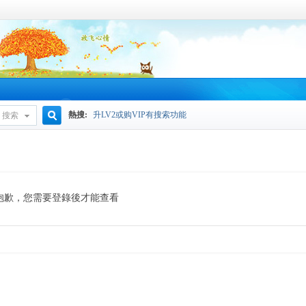
熱搜:
升LV2或购VIP有搜索功能
搜索
搜
索
抱歉，您需要登錄後才能查看