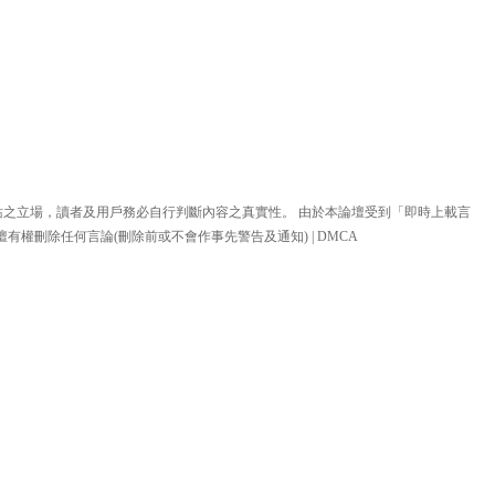
站之立場，讀者及用戶務必自行判斷內容之真實性。 由於本論壇受到「即時上載言
壇有權刪除任何言論(刪除前或不會作事先警告及通知) |
DMCA