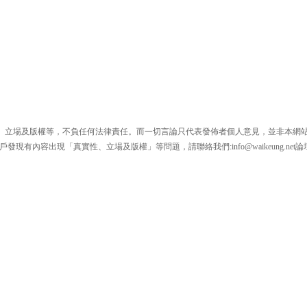
、立場及版權等，不負任何法律責任。而一切言論只代表發佈者個人意見，並非本網
戶發現有內容出現「真實性、立場及版權」等問題，請聯絡我們:
info@waikeung.net
論