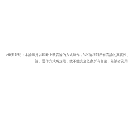
c重要聲明：本論壇是以即時上載言論的方式運作，WK論壇對所有言論的真實性
論」運作方式所規限，故不能完全監察所有言論，若讀者及用