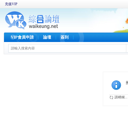
充值VIP
VIP會員申請
論壇
簽到
請稍候...