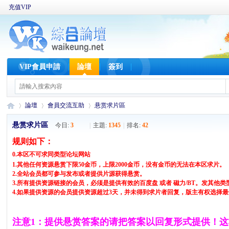
充值VIP
VIP會員申請
論壇
簽到
論壇
會員交流互助
悬赏求片區
悬赏求片區
今日:
3
|
主題:
1345
|
排名:
42
规则如下：
W
»
›
›
0.本区不可求同类型论坛网站
1.其他任何资源悬赏下限50金币，上限2000金币，没有金币的无法在本区求片。
2.全站会员都可参与发布或者提供片源获得悬赏。
3.所有提供资源链接的会员，必须是提供有效的百度盘 或者 磁力/BT。发其他
4.如果提供资源的会员提供资源超过3天，并未得到求片者回复，版主有权选择
注意1：提供悬赏答案的请把答案以回复形式提供！