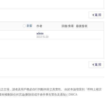
返 回
新窗
作者
回復/查看
最後發表
admin
2017-5-20
返 回
站之立場，讀者及用戶務必自行判斷內容之真實性。 由於本論壇受到「即時上載言
壇有權刪除任何言論(刪除前或不會作事先警告及通知) |
DMCA