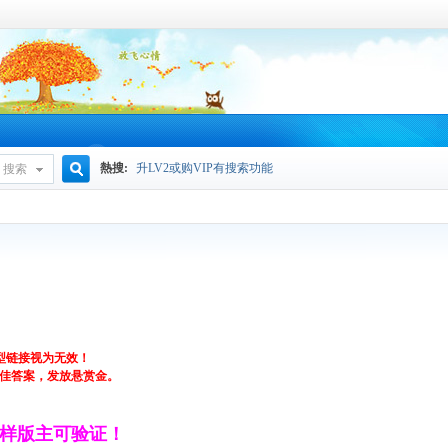
熱搜:
升LV2或购VIP有搜索功能
搜索
搜
索
类型链接视为无效！
最佳答案，发放悬赏金。
这样版主可验证！