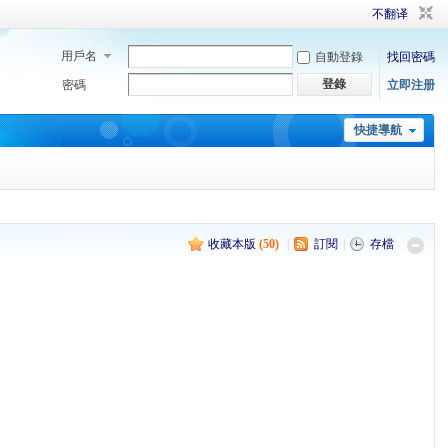
不翻译
用戶名
自動登錄
找回密碼
登錄
密碼
立即注册
快捷導航
收藏本版
(
50
)
|
訂閱
|
存檔