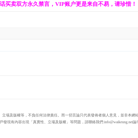
话买卖双方永久禁言，VIP账户更是来自不易，请珍惜！
、立場及版權等，不負任何法律責任。而一切言論只代表發佈者個人意見，並非本網
戶發現有內容出現「真實性、立場及版權」等問題，請聯絡我們:
info@waikeung.net
論