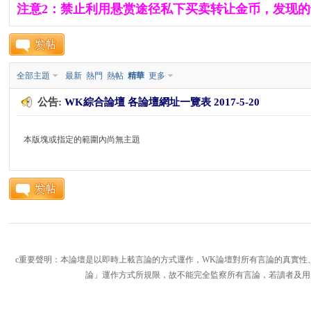
注意2：禁止利用悬赏途径私下买卖转让金币，发现的
K
全部主題
最新
熱門
熱帖
精華
更多
公告:
WK綜合論壇 各論壇網址一覽表 2017-5-20
本版塊或指定的範圍內尚無主題
綜
c重要聲明：本論壇是以即時上載言論的方式運作，WK論壇對所有言論的真實性
論」運作方式所規限，故不能完全監察所有言論，若讀者及用
合