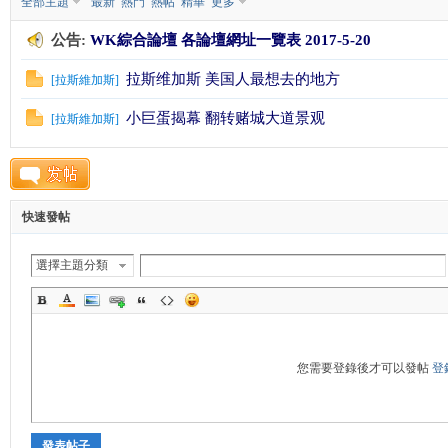
全部主題
最新
熱門
熱帖
精華
更多
公告:
WK綜合論壇 各論壇網址一覽表 2017-5-20
K
拉斯维加斯 美国人最想去的地方
[
拉斯維加斯
]
小巨蛋揭幕 翻转赌城大道景观
[
拉斯維加斯
]
快速發帖
綜
選擇主題分類
您需要登錄後才可以發帖
登
合
發表帖子