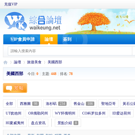
充值VIP
VIP會員申請
論壇
簽到
論壇
旅遊美食
美國西部
美國西部
今日:
0
|
主題:
448
|
排名:
78
W
»
›
›
全部
西雅圖
98
洛杉矶
234
舊金山
106
聖地亞哥
黃石公
UT犹他州
OR俄勒冈州
WY怀俄明州
CO科罗拉多州
ID爱达荷州
HI夏威夷州
盘点资讯
景點介紹
8