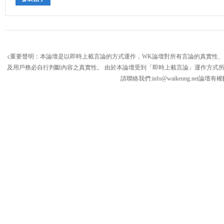
c重要聲明：本論壇是以即時上載言論的方式運作，WK論壇對所有言論的真實性
及用戶務必自行判斷內容之真實性。 由於本論壇受到「即時上載言論」運作方式
請聯絡我們:
info@waikeung.net
論壇有權
論
壇,