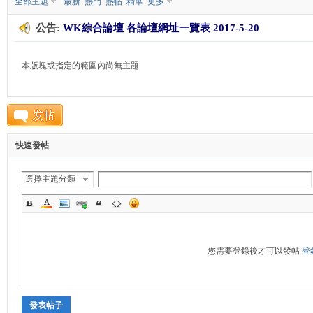
全部主題
最新
熱門
熱帖
精華
更多
公告:
WK綜合論壇 各論壇網址一覽表 2017-5-20
K
本版塊或指定的範圍內尚無主題
快速發帖
綜
選擇主題分類
您需要登錄後才可以發帖
登
發表帖子
合