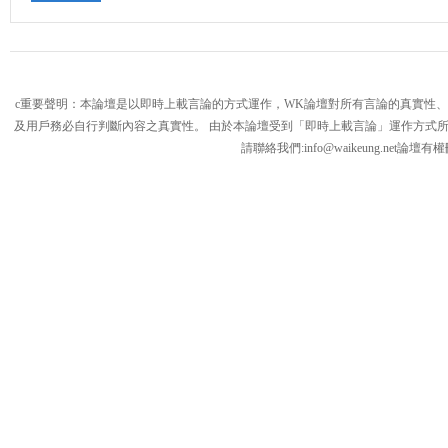
c重要聲明：本論壇是以即時上載言論的方式運作，WK論壇對所有言論的真實性
及用戶務必自行判斷內容之真實性。 由於本論壇受到「即時上載言論」運作方式
請聯絡我們:
info@waikeung.net
論壇有權
論
壇,