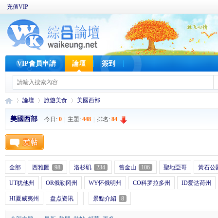
充值VIP
VIP會員申請
論壇
簽到
論壇
旅遊美食
美國西部
美國西部
今日:
0
|
主題:
448
|
排名:
84
W
»
›
›
全部
西雅圖
98
洛杉矶
234
舊金山
106
聖地亞哥
黃石公
UT犹他州
OR俄勒冈州
WY怀俄明州
CO科罗拉多州
ID爱达荷州
HI夏威夷州
盘点资讯
景點介紹
8