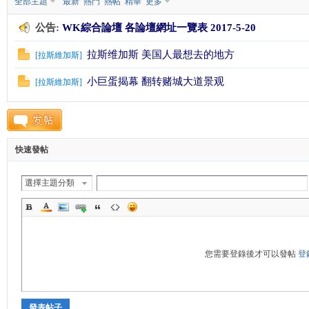
全部主題
最新
熱門
熱帖
精華
更多
公告:
WK綜合論壇 各論壇網址一覽表 2017-5-20
K
拉斯维加斯 美国人最想去的地方
[
拉斯維加斯
]
小巨蛋揭幕 翻转赌城大道景观
[
拉斯維加斯
]
快速發帖
綜
選擇主題分類
您需要登錄後才可以發帖
登
合
發表帖子