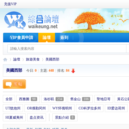
充值VIP
VIP會員申請
論壇
簽到
論壇
旅遊美食
美國西部
美國西部
今日:
0
|
主題:
448
|
排名:
84
W
»
›
›
全部
西雅圖
98
洛杉矶
234
舊金山
106
聖地亞哥
黃石公
UT犹他州
OR俄勒冈州
WY怀俄明州
CO科罗拉多州
ID爱达荷州
HI夏威夷州
盘点资讯
景點介紹
8