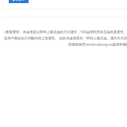
c重要聲明：本論壇是以即時上載言論的方式運作，WK論壇對所有言論的真實性
及用戶務必自行判斷內容之真實性。 由於本論壇受到「即時上載言論」運作方式
請聯絡我們:
info@waikeung.net
論壇有權
論
壇,