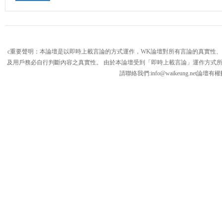
c重要聲明：本論壇是以即時上載言論的方式運作，WK論壇對所有言論的真實性
及用戶務必自行判斷內容之真實性。 由於本論壇受到「即時上載言論」運作方式
請聯絡我們:
info@waikeung.net
論壇有權
論
壇,