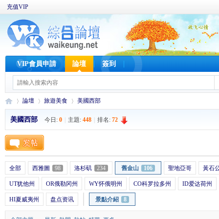
充值VIP
VIP會員申請
論壇
簽到
論壇
旅遊美食
美國西部
美國西部
今日:
0
|
主題:
448
|
排名:
72
W
»
›
›
全部
西雅圖
98
洛杉矶
234
舊金山
106
聖地亞哥
黃石
UT犹他州
OR俄勒冈州
WY怀俄明州
CO科罗拉多州
ID爱达荷州
HI夏威夷州
盘点资讯
景點介紹
8