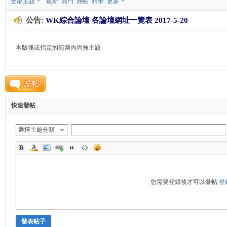
全部主題
最新
熱門
熱帖
精華
更多
公告:
WK綜合論壇 各論壇網址一覽表 2017-5-20
K
本版塊或指定的範圍內尚無主題
快速發帖
綜
選擇主題分類
您需要登錄後才可以發帖
登
發表帖子
合