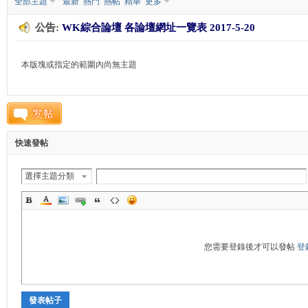
全部主題
最新
熱門
熱帖
精華
更多
公告:
WK綜合論壇 各論壇網址一覽表 2017-5-20
K
本版塊或指定的範圍內尚無主題
快速發帖
綜
選擇主題分類
您需要登錄後才可以發帖
登
發表帖子
合