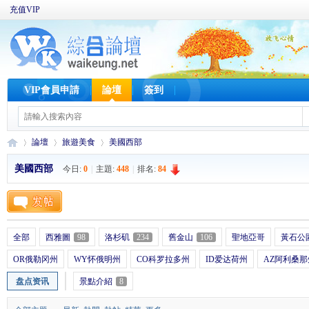
充值VIP
VIP會員申請
論壇
簽到
論壇
旅遊美食
美國西部
美國西部
今日:
0
|
主題:
448
|
排名:
84
W
»
›
›
全部
西雅圖
98
洛杉矶
234
舊金山
106
聖地亞哥
黃石公
OR俄勒冈州
WY怀俄明州
CO科罗拉多州
ID爱达荷州
AZ阿利桑那
盘点资讯
景點介紹
8