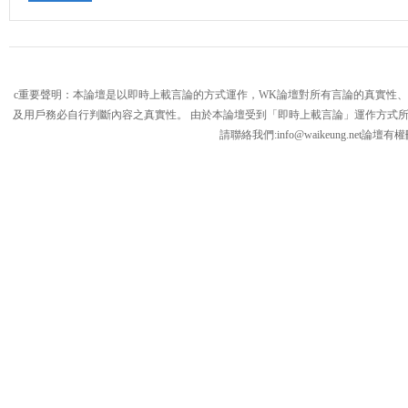
c重要聲明：本論壇是以即時上載言論的方式運作，WK論壇對所有言論的真實性
及用戶務必自行判斷內容之真實性。 由於本論壇受到「即時上載言論」運作方式
請聯絡我們:
info@waikeung.net
論壇有權
論
壇,