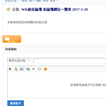
全部主題
最新
熱門
熱帖
精華
更多
公告:
WK綜合論壇 各論壇網址一覽表 2017-5-20
K
本版塊或指定的範圍內尚無主題
快速發帖
綜
選擇主題分類
您需要登錄後才可以發帖
登
發表帖子
合