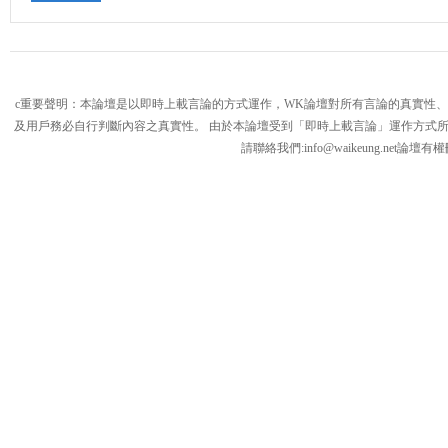
c重要聲明：本論壇是以即時上載言論的方式運作，WK論壇對所有言論的真實性
及用戶務必自行判斷內容之真實性。 由於本論壇受到「即時上載言論」運作方式
請聯絡我們:
info@waikeung.net
論壇有權
論
壇,