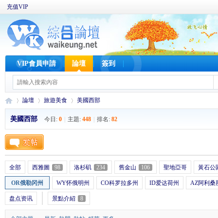
充值VIP
VIP會員申請
論壇
簽到
論壇
旅遊美食
美國西部
美國西部
今日:
0
|
主題:
448
|
排名:
82
W
»
›
›
全部
西雅圖
98
洛杉矶
234
舊金山
106
聖地亞哥
黃石公
OR俄勒冈州
WY怀俄明州
CO科罗拉多州
ID爱达荷州
AZ阿利桑
盘点资讯
景點介紹
8