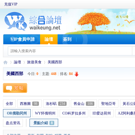
充值VIP
VIP會員申請
論壇
簽到
論壇
旅遊美食
美國西部
美國西部
今日:
0
|
主題:
448
|
排名:
84
W
»
›
›
全部
西雅圖
98
洛杉矶
234
舊金山
106
聖地亞哥
黃石公
OR俄勒冈州
WY怀俄明州
CO科罗拉多州
ID爱达荷州
AZ阿利桑
盘点资讯
景點介紹
8