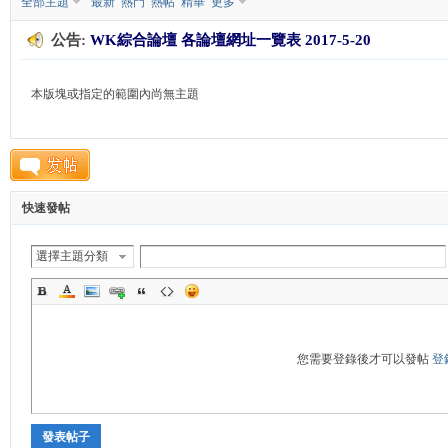
全部主題
最新
熱門
熱帖
精華
更多
公告:
WK綜合論壇 各論壇網址一覽表 2017-5-20
K
本版塊或指定的範圍內尚無主題
快速發帖
綜
選擇主題分類
您需要登錄後才可以發帖
登
發表帖子
合