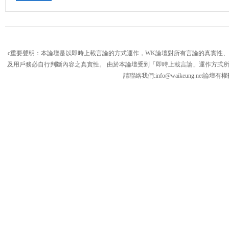
c重要聲明：本論壇是以即時上載言論的方式運作，WK論壇對所有言論的真實性
及用戶務必自行判斷內容之真實性。 由於本論壇受到「即時上載言論」運作方式
請聯絡我們:
info@waikeung.net
論壇有權
論
壇,