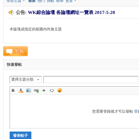
全部主題
最新
熱門
熱帖
精華
更多
公告:
WK綜合論壇 各論壇網址一覽表 2017-5-20
K
本版塊或指定的範圍內尚無主題
快速發帖
綜
選擇主題分類
您需要登錄後才可以發帖
登
發表帖子
合