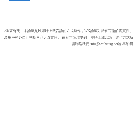
c重要聲明：本論壇是以即時上載言論的方式運作，WK論壇對所有言論的真實性
及用戶務必自行判斷內容之真實性。 由於本論壇受到「即時上載言論」運作方式
請聯絡我們:
info@waikeung.net
論壇有權
論
壇,