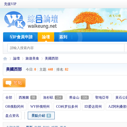
充值VIP
VIP會員申請
論壇
簽到
論壇
旅遊美食
美國西部
美國西部
今日:
0
|
主題:
448
|
排名:
82
W
»
›
›
全部
西雅圖
98
洛杉矶
234
舊金山
106
聖地亞哥
黃石公
OR俄勒冈州
WY怀俄明州
CO科罗拉多州
ID爱达荷州
AZ阿利桑那
盘点资讯
景點介紹
8