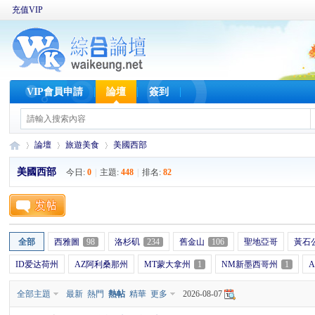
充值VIP
VIP會員申請
論壇
簽到
論壇
旅遊美食
美國西部
美國西部
今日:
0
|
主題:
448
|
排名:
82
W
»
›
›
全部
西雅圖
98
洛杉矶
234
舊金山
106
聖地亞哥
黃石
ID爱达荷州
AZ阿利桑那州
MT蒙大拿州
1
NM新墨西哥州
1
全部主題
最新
熱門
熱帖
精華
更多
2026-08-07