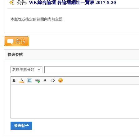
公告:
WK綜合論壇 各論壇網址一覽表 2017-5-20
K
本版塊或指定的範圍內尚無主題
快速發帖
選擇主題分類
綜
發表帖子
合