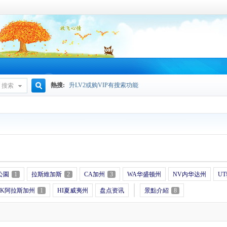
熱搜:
升LV2或购VIP有搜索功能
搜索
搜
索
公園
1
拉斯維加斯
2
CA加州
3
WA华盛顿州
NV内华达州
U
AK阿拉斯加州
1
HI夏威夷州
盘点资讯
景點介紹
8