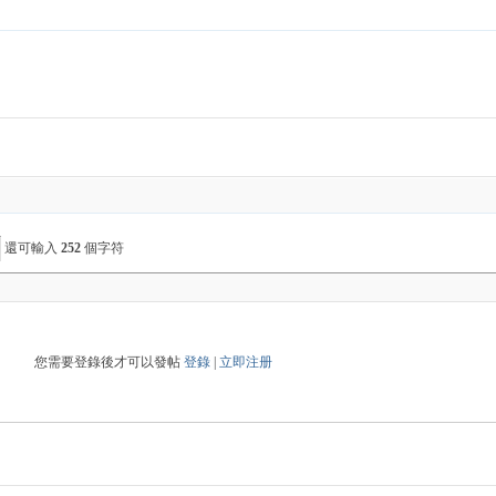
還可輸入
252
個字符
您需要登錄後才可以發帖
登錄
|
立即注册