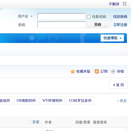
不翻译
用戶名
自動登錄
找回密碼
登錄
密碼
立即注册
快捷導航
收藏本版
|
訂閱
|
存檔
返 回
T犹他州
OR俄勒冈州
WY怀俄明州
CO科罗拉多州
收起
新窗
作者
回復/查看
最後發表