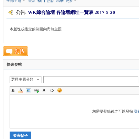
全部主題
最新
熱門
熱帖
精華
更多
公告:
WK綜合論壇 各論壇網址一覽表 2017-5-20
K
本版塊或指定的範圍內尚無主題
快速發帖
綜
選擇主題分類
您需要登錄後才可以發帖
登
發表帖子
合