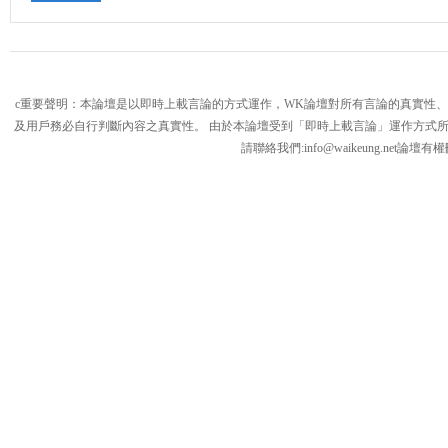
c重要聲明：本論壇是以即時上載言論的方式運作，WK論壇對所有言論的真實性
及用戶務必自行判斷內容之真實性。 由於本論壇受到「即時上載言論」運作方式
請聯絡我們:
info@waikeung.net
論壇有權
論
壇,