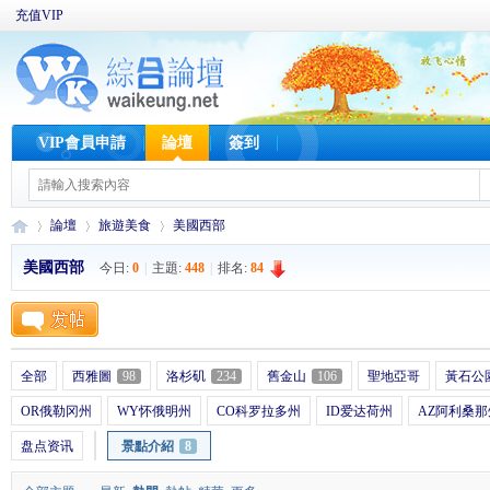
充值VIP
VIP會員申請
論壇
簽到
論壇
旅遊美食
美國西部
美國西部
今日:
0
|
主題:
448
|
排名:
84
W
»
›
›
全部
西雅圖
98
洛杉矶
234
舊金山
106
聖地亞哥
黃石公
OR俄勒冈州
WY怀俄明州
CO科罗拉多州
ID爱达荷州
AZ阿利桑那
盘点资讯
景點介紹
8